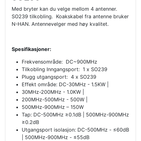
Med bryter kan du velge mellom 4 antenner.
SO239 tilkobling. Koakskabel fra antenne bruker
N-HAN. Antennevelger med høy kvalitet.
Spesifikasjoner:
Frekvensområde: DC~900MHz
Tilkobling Inngangsport: 1 x SO239
Plugg utgangsport: 4 x SO239
Effekt område: DC-30MHz - 1.5KW |
30MHz-200MHz - 1.0KW |
200MHz-500MHz - 500W |
500MHz-900MHz – 150W
Tap: DC-500MHz ≥0.1dB | 500MHz-900MHz
≥0.2dB
Utgangsport isolasjon: DC-500MHz - ≤60dB
| 500MHz-900MHz - ≤55dB