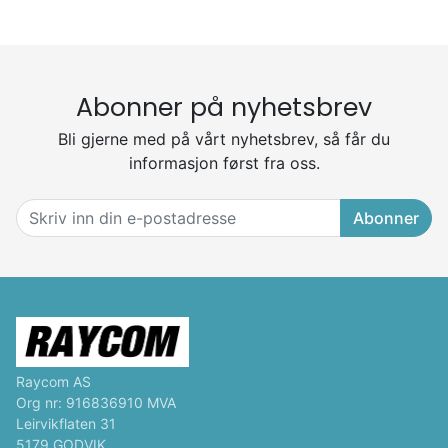
Abonner på nyhetsbrev
Bli gjerne med på vårt nyhetsbrev, så får du
informasjon først fra oss.
Abonner
Raycom AS
Org nr: 916836910 MVA
Leirvikflaten 31
5179 GODVIK