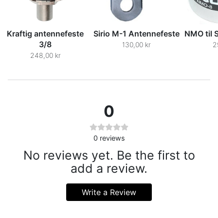
Kraftig antennefeste
Sirio M-1 Antennefeste
NMO til 
3/8
130,00 kr
2
248,00 kr
0
0
reviews
No reviews yet. Be the first to
add a review.
Write a Review