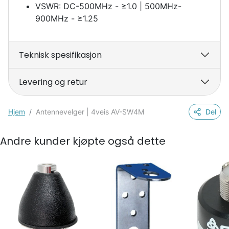
VSWR: DC-500MHz - ≥1.0 | 500MHz-
900MHz - ≥1.25
Teknisk spesifikasjon
Levering og retur
Hjem
Antennevelger | 4veis AV-SW4M
Del
Andre kunder kjøpte også dette