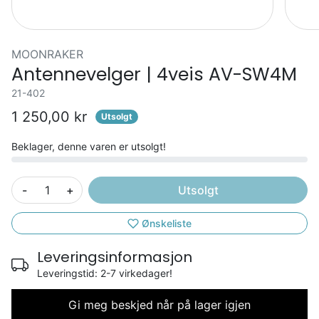
MOONRAKER
Antennevelger | 4veis AV-SW4M
21-402
1 250,00 kr
Utsolgt
Beklager, denne varen er utsolgt!
-
+
Utsolgt
Ønskeliste
Leveringsinformasjon
Leveringstid: 2-7 virkedager!
Gi meg beskjed når på lager igjen