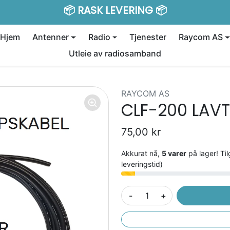
📦 RASK LEVERING 📦
Tilbudet Løper Ut Om:
Hjem
Antenner
Radio
Tjenester
Raycom AS
Utleie av radiosamband
RAYCOM AS
CLF-200 LAV
75,00 kr
Akkurat nå,
5 varer
på lager! Til
leveringstid)
-
+