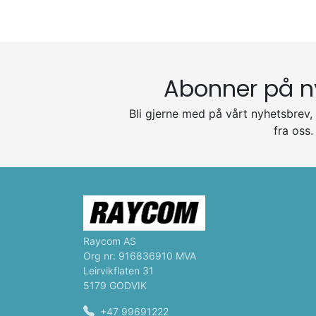
Abonner på n
Bli gjerne med på vårt nyhetsbrev, 
fra oss.
Raycom AS
Org nr: 916836910 MVA
Leirvikflaten 31
5179 GODVIK
+47 99691222