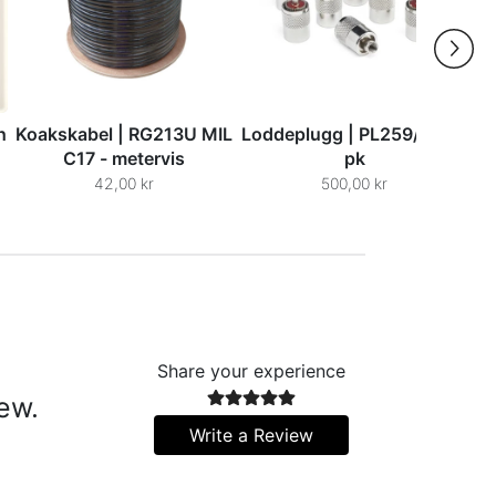
h
Koakskabel | RG213U MIL
Loddeplugg | PL259/7 - 10
C17 - metervis
pk
42,00 kr
500,00 kr
Share your experience
iew.
Write a Review