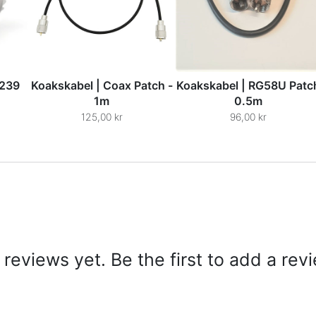
O239
Koakskabel | Coax Patch -
Koakskabel | RG58U Patc
1m
0.5m
125,00 kr
96,00 kr
reviews yet. Be the first to add a rev