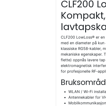
CLF200 L
Kompakt, 
lavtapsk
CLF200 LowLoss® er en h
med en diameter på kun 
klassiske RG58-kabler, m
mekaniske egenskaper. T
flette) oppnås lavere ta
elektromagnetisk interfer
for profesjonelle RF-app
Bruksområd
WLAN / Wi-Fi install
Antennekabler for 
Mobilkommunikasjon