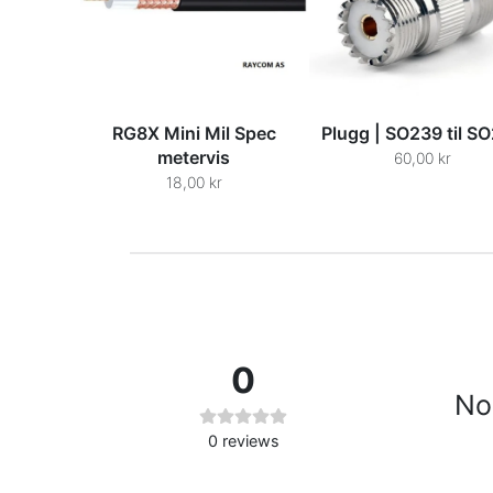
RG8X Mini Mil Spec
Plugg | SO239 til S
metervis
60,00 kr
18,00 kr
0
No 
0
reviews