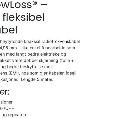
owLoss® –
fleksibel
abel
øytytende koaksial radiofrekvenskabel
4,95 mm – like enkel å bearbeide som
en med langt bedre elektriske og
akket være dobbel skjerming (folie +
p og bedre beskyttelse mot
ens (EMI), noe som gjør kabelen ideell
likasjoner. Lengde 5 meter.
er:
asjoner
VHF/UHF
 og repeatere