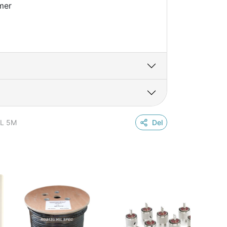
mer
L 5M
Del