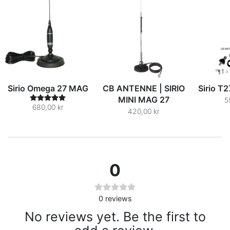
Sirio Omega 27 MAG
CB ANTENNE | SIRIO
Sirio T
MINI MAG 27
5
680,00 kr
420,00 kr
0
0
reviews
No reviews yet. Be the first to