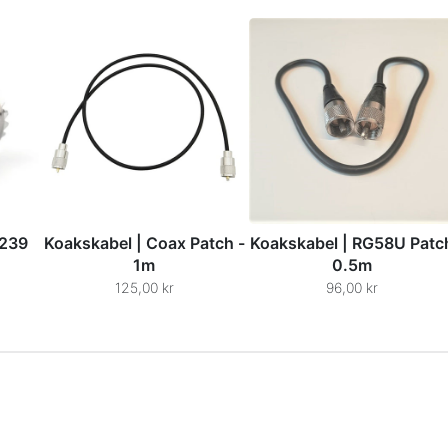
O239
Koakskabel | Coax Patch -
Koakskabel | RG58U Patc
1m
0.5m
125,00 kr
96,00 kr