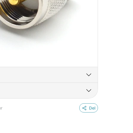
er
Del