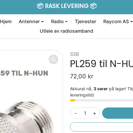
📦 RASK LEVERING 📦
Tilbudet Løper Ut Om:
Hjem
Antenner
Radio
Tjenester
Raycom AS
Utleie av radiosamband
SSB
PL259 til N-H
72,00 kr
Akkurat nå,
3 varer
på lager! Til
leveringstid)
-
+