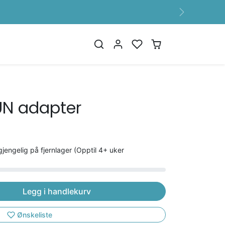
Neste
UN adapter
gjengelig på fjernlager (Opptil 4+ uker
Legg i handlekurv
Ønskeliste