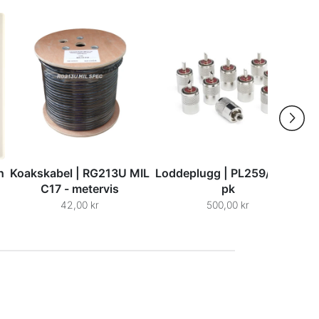
h
Koakskabel | RG213U MIL
Loddeplugg | PL259/7 - 10
C17 - metervis
pk
42,00 kr
500,00 kr