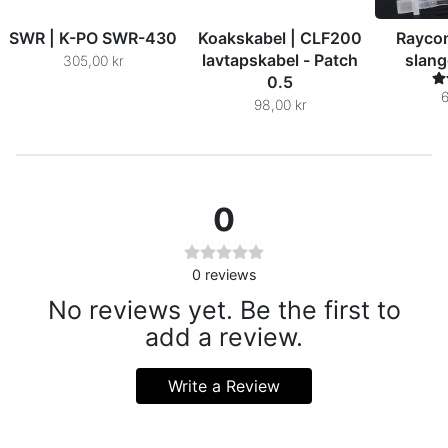
SWR | K-PO SWR-430
Koakskabel | CLF200
Raycom
lavtapskabel - Patch
slang
305,00 kr
0.5
6
98,00 kr
0
0
reviews
No reviews yet. Be the first to
add a review.
Write a Review