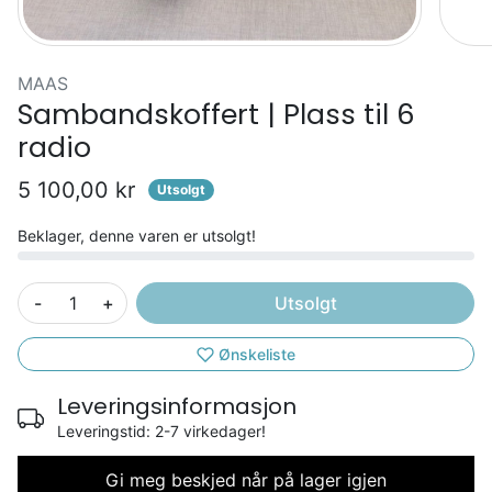
MAAS
Sambandskoffert | Plass til 6
radio
5 100,00 kr
Utsolgt
Beklager, denne varen er utsolgt!
-
+
Utsolgt
Ønskeliste
Leveringsinformasjon
Leveringstid: 2-7 virkedager!
Gi meg beskjed når på lager igjen