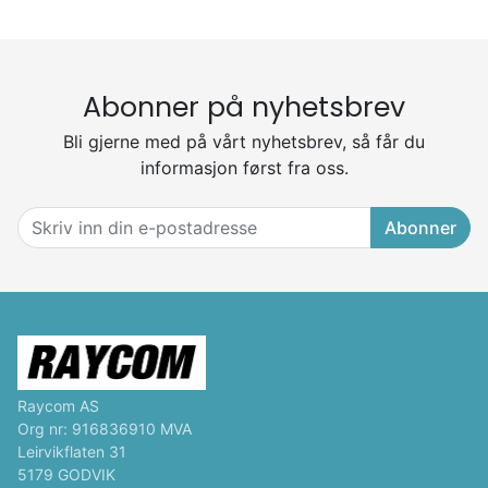
Abonner på nyhetsbrev
Bli gjerne med på vårt nyhetsbrev, så får du
informasjon først fra oss.
Abonner
Raycom AS
Org nr: 916836910 MVA
Leirvikflaten 31
5179 GODVIK