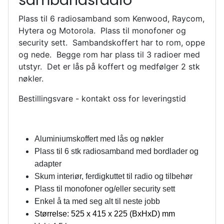
sambandsradio
Plass til 6 radiosamband som Kenwood, Raycom,
Hytera og Motorola. Plass til monofoner og
security sett.
Sambandskoffert har to rom, oppe
og nede. Begge rom har plass til 3 radioer med
utstyr. Det er lås på koffert og medfølger 2 stk
nøkler.
Bestillingsvare - kontakt oss for leveringstid
Aluminiumskoffert med lås og nøkler
Plass til 6 stk radiosamband med bordlader og
adapter
Skum interiør, ferdigkuttet til radio og tilbehør
Plass til monofoner og/eller security sett
Enkel å ta med seg alt til neste jobb
Størrelse:
525 x 415 x 225 (BxHx
D
) mm