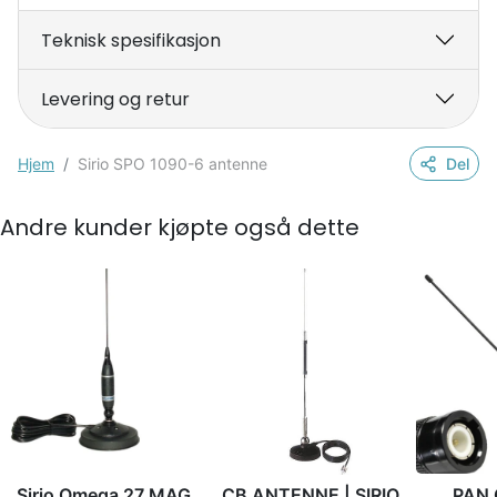
Teknisk spesifikasjon
Levering og retur
Hjem
Sirio SPO 1090-6 antenne
Del
Andre kunder kjøpte også dette
Sirio Omega 27 MAG
CB ANTENNE | SIRIO
PAN 