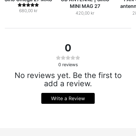
MINI MAG 27
antenn
680,00 kr
420,00 kr
2
0
0
reviews
No reviews yet. Be the first to
add a review.
Write a Review