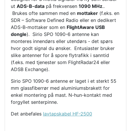
ut
ADS-B-data
på frekvensen
1090 MHz
..
Brukes ofte sammen med en
mottaker
(f.eks. en
SDR – Software Defined Radio eller en dedikert
ADS-B-mottaker som en
FlightAware USB
dongle
). Sirio SPO 1090-6 antenne kan
monteres innendørs eller utendørs - det spørs
hvor godt signal du ønsker. Entusiaster bruker
slike antenner for å spore flytrafikk i sanntid
(f.eks. med tjenester som FlightRadar24 eller
ADSB Exchange).
Sirio SPO 1090-6 antenne er laget i et sterkt 55
mm glassfiberrør med aluminiumsbrakett for
enkel montering på mast. N-hun-kontakt med
forgyllet senterpinne.
Det anbefales
lavtapskabel HF-2500