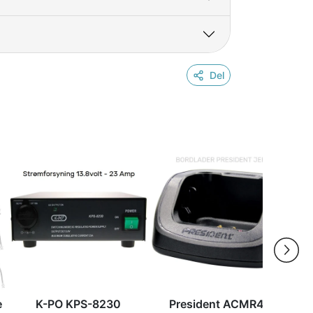
Del
e
K-PO KPS-8230
President ACMR403
B