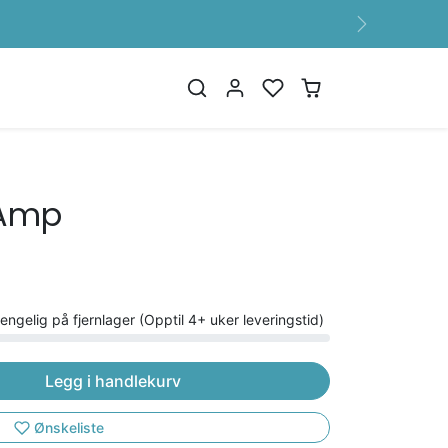
20 ÅR
Neste
eAmp
jengelig på fjernlager (Opptil 4+ uker leveringstid)
Legg i handlekurv
Ønskeliste