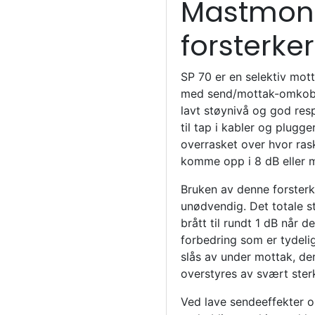
Mastmont
forsterke
SP 70 er en selektiv mot
med send/mottak-omkoblin
lavt støynivå og god res
til tap i kabler og plugger
overrasket over hvor ras
komme opp i 8 dB eller m
Bruken av denne forster
unødvendig. Det totale s
brått til rundt 1 dB når 
forbedring som er tydeli
slås av under mottak, de
overstyres av svært sterk
Ved lave sendeeffekter 