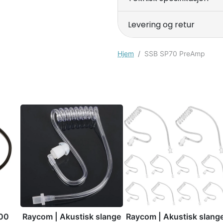
Levering og retur
Hjem
SSB SP70 PreAmp
200
Raycom | Akustisk slange
Raycom | Akustisk slang