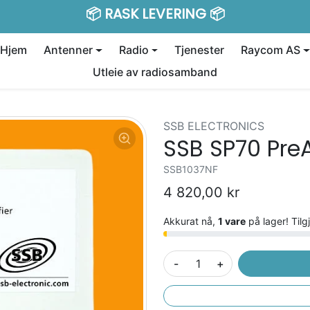
📦
er Ut Om:
Hjem
Antenner
Radio
Tjenester
Raycom AS
Utleie av radiosamband
SSB ELECTRONICS
SSB SP70 Pr
SSB1037NF
4 820,00 kr
Akkurat nå,
1 vare
på lager! Tilg
-
+