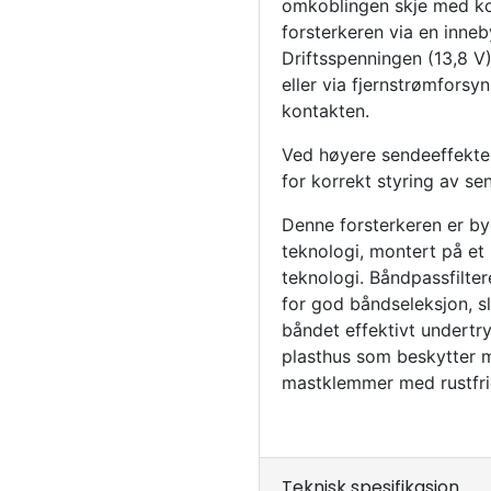
omkoblingen skje med kon
forsterkeren via en inne
Driftsspenningen (13,8 V)
eller via fjernstrømfors
kontakten.
Ved høyere sendeeffekte
for korrekt styring av s
Denne forsterkeren er 
teknologi, montert på et
teknologi. Båndpassfilte
for god båndseleksjon, sli
båndet effektivt undertr
plasthus som beskytter m
mastklemmer med rustfrie
Teknisk spesifikasjon