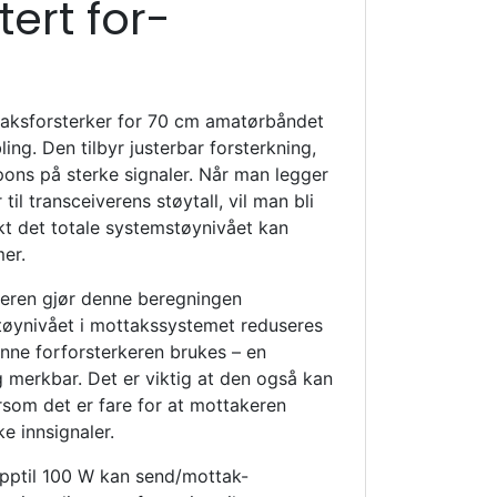
ert for-
r
taksforsterker for 70 cm amatørbåndet
g. Den tilbyr justerbar forsterkning,
pons på sterke signaler. Når man legger
 til transceiverens støytall, vil man bli
kt det totale systemstøynivået kan
er.
keren gjør denne beregningen
tøynivået i mottakssystemet reduseres
denne forforsterkeren brukes – en
g merkbar. Det er viktig at den også kan
rsom det er fare for at mottakeren
e innsignaler.
opptil 100 W kan send/mottak-