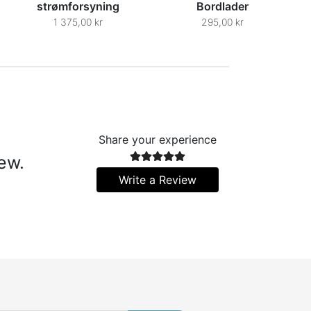
strømforsyning
Bordlader
1 375,00 kr
295,00 kr
Share your experience
iew.
Write a Review