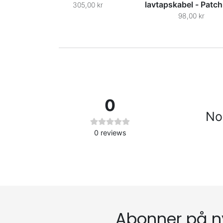
lavtapskabel - Patch
305,00 kr
98,00 kr
0
No 
0
reviews
Abonner på n