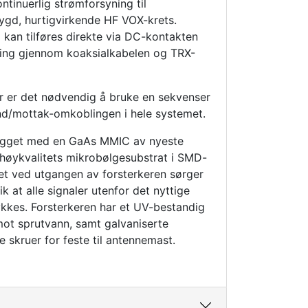
tinuerlig strømforsyning til
bygd, hurtigvirkende HF VOX-krets.
 kan tilføres direkte via DC-kontakten
yning gjennom koaksialkabelen og TRX-
r er det nødvendig å bruke en sekvenser
end/mottak-omkoblingen i hele systemet.
bygget med en GaAs MMIC av nyeste
 høykvalitets mikrobølgesubstrat i SMD-
ret ved utgangen av forsterkeren sørger
k at alle signaler utenfor det nyttige
ykkes. Forsterkeren har et UV-bestandig
ot sprutvann, samt galvaniserte
 skruer for feste til antennemast.