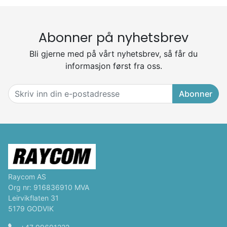
Abonner på nyhetsbrev
Bli gjerne med på vårt nyhetsbrev, så får du
informasjon først fra oss.
Abonner
Raycom AS
Org nr: 916836910 MVA
Leirvikflaten 31
5179 GODVIK