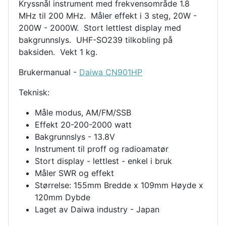
Kryssnål instrument med frekvensområde 1.8
MHz til 200 MHz. Måler effekt i 3 steg,
20W -
200W - 2000W. Stort lettlest display med
bakgrunnslys. UHF-SO239 tilkobling på
baksiden. Vekt 1 kg.
Brukermanual -
Daiwa CN901HP
Teknisk:
Måle modus, AM/FM/SSB
Effekt 20-200-2000 watt
Bakgrunnslys - 13.8V
Instrument til proff og radioamatør
Stort display - lettlest - enkel i bruk
Måler SWR og effekt
Størrelse: 155mm Bredde x 109mm Høyde x
120mm Dybde
Laget av Daiwa industry - Japan