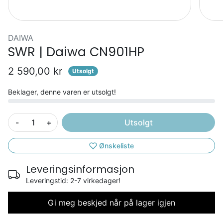
DAIWA
SWR | Daiwa CN901HP
2 590,00 kr
Utsolgt
Beklager, denne varen er utsolgt!
-
+
Utsolgt
Ønskeliste
Leveringsinformasjon
Leveringstid: 2-7 virkedager!
Gi meg beskjed når på lager igjen