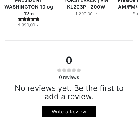
PRESIDENT
FORSTERKER | RM
Preside
WASHINGTON 10 og
KL203P - 200W
AM/FM/
12m
1 200,00 kr
5 
4 990,00 kr
0
0
reviews
No reviews yet. Be the first to
add a review.
Write a Review